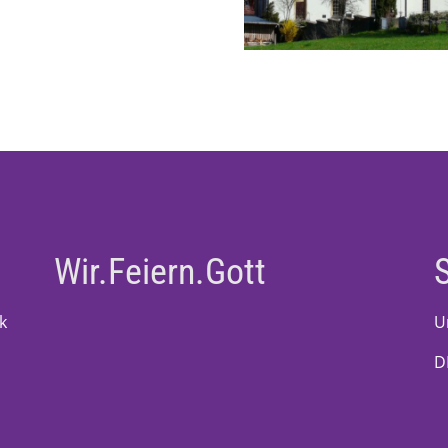
Wir.Feiern.Gott
k
U
D