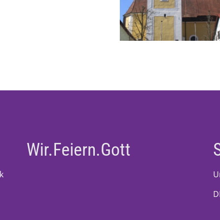
Wir.Feiern.Gott
k
U
D