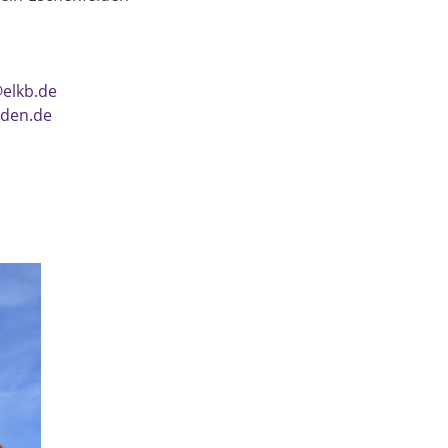
elkb.de
lden.de