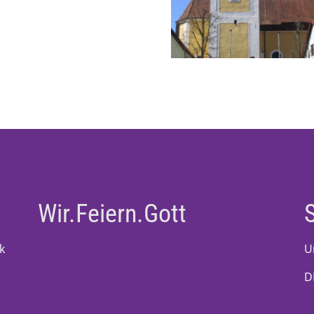
Wir.Feiern.Gott
k
U
D