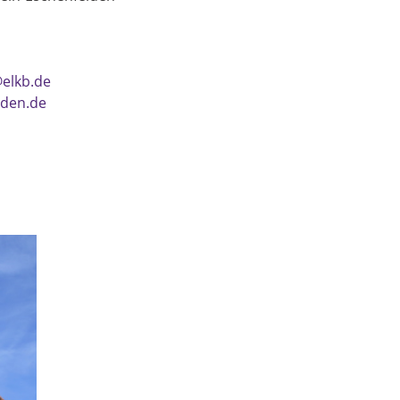
elkb.de
lden.de