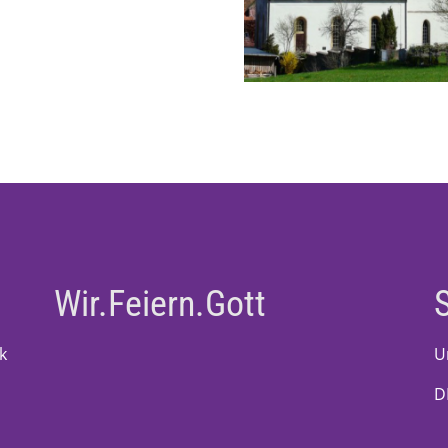
Wir.Feiern.Gott
k
U
D