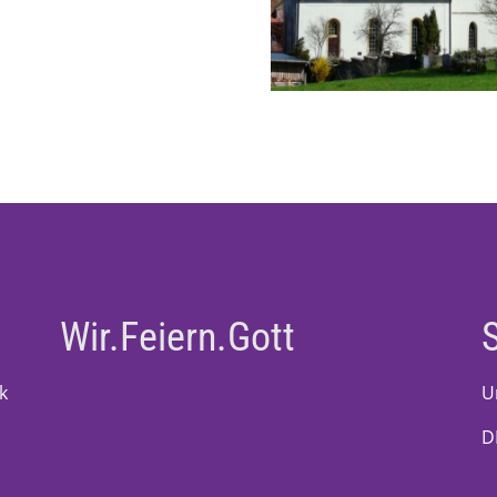
Wir.Feiern.Gott
k
U
D