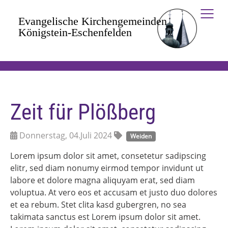
Zum Hauptinhalt springen
Zeit für Plößberg
Donnerstag, 04.Juli 2024
Weiden
Lorem ipsum dolor sit amet, consetetur sadipscing
elitr, sed diam nonumy eirmod tempor invidunt ut
labore et dolore magna aliquyam erat, sed diam
voluptua. At vero eos et accusam et justo duo dolores
et ea rebum. Stet clita kasd gubergren, no sea
takimata sanctus est Lorem ipsum dolor sit amet.