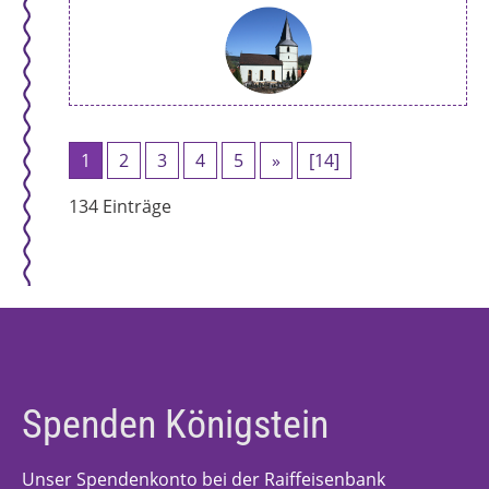
1
2
3
4
5
»
[14]
134 Einträge
Spenden Königstein
Unser Spendenkonto bei der Raiffeisenbank